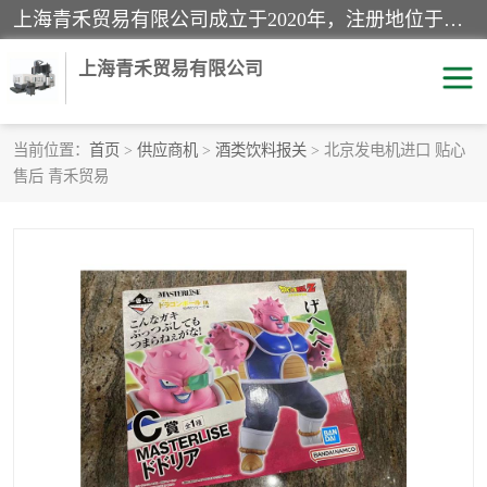
上海青禾贸易有限公司成立于2020年，注册地位于上海市宝山区。经营范围包括：机械设备、五金制品、劳防用品、电子产品、塑胶制品、家具、模具、纺织品、仪器仪表、建筑材料、装饰材料、化工产品、金属制品、机车配件等货物进出口报关、清关服务。
上海青禾贸易有限公司
当前位置：
首页
>
供应商机
>
酒类饮料报关
> 北京发电机进口 贴心
售后 青禾贸易
酒类饮料报关
化工危险品报关
进口退运报关
服装进口清关
快递清关
进口杂货清关
家用电器报关
机床进口清关
国际灯具清关