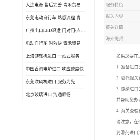
大连电源 售后完善 青禾贸易
服务特色
报关内容
东莞电动自行车 熟悉流程 青禾贸易
报关详情
广州出口LED退运 门对门/点对点
海外提货
电动自行车 时效快 青禾贸易
上海游戏机进口 一站式服务
如果您要在
1. 准备
中国香港电炉进口 响应速度快
2. 委托
东莞吹风机进口 服务为先
3. 缴纳
北京玻璃进口 沟通顺畅
并帮助您办
4. 海关
请注意，在
润滑剂进口