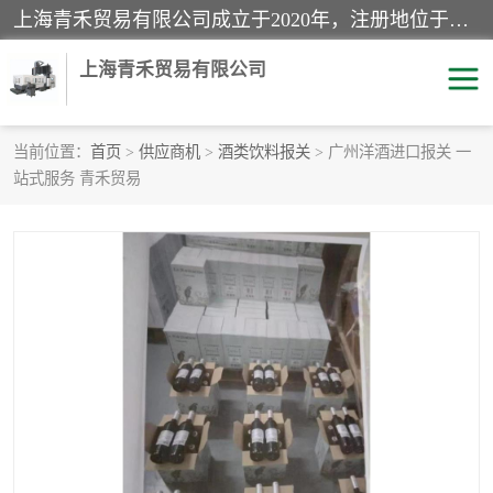
上海青禾贸易有限公司成立于2020年，注册地位于上海市宝山区。经营范围包括：机械设备、五金制品、劳防用品、电子产品、塑胶制品、家具、模具、纺织品、仪器仪表、建筑材料、装饰材料、化工产品、金属制品、机车配件等货物进出口报关、清关服务。
上海青禾贸易有限公司
当前位置：
首页
>
供应商机
>
酒类饮料报关
> 广州洋酒进口报关 一
站式服务 青禾贸易
酒类饮料报关
化工危险品报关
进口退运报关
服装进口清关
快递清关
进口杂货清关
家用电器报关
机床进口清关
国际灯具清关