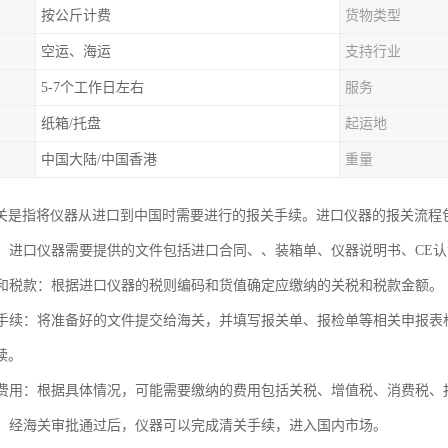
按公斤计费
货物类型
空运、海运
支持行业
5-7个工作日左右
服务
纸箱/托盘
起运地
中国大陆/中国香港
重量
关是指将仪器从进口到中国时需要进行的报关手续。进口仪器的报关流程
文件：进口仪器需要提供的文件包括进口合同、、装箱单、仪器说明书、CE
关税和税款：根据进口仪器的税则编码和货值确定应缴纳的关税和税款金额。
报关手续：将准备好的文件提交给海关，并填写报关单、报检单等相关申报
续。
相关费用：根据具体情况，可能需要缴纳的费用包括关税、增值税、消费税
放行：经海关审批通过后，仪器可以完成清关手续，进入国内市场。