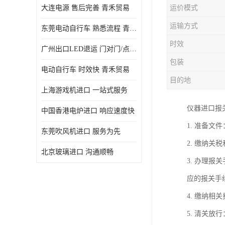
大连电源 售后完善 青禾贸易
运价模式
运输方式
东莞电动自行车 熟悉流程 青禾贸易
时效
广州出口LED退运 门对门/点对点
包装
电动自行车 时效快 青禾贸易
目的地
上海游戏机进口 一站式服务
仪器进口报
中国香港电炉进口 响应速度快
1. 准备
东莞吹风机进口 服务为先
2. 缴纳
北京玻璃进口 沟通顺畅
3. 办理
应的报关手
4. 缴纳
5. 清关