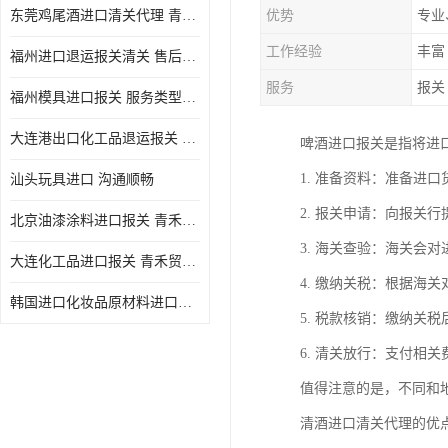
东莞鸡尾酒进口清关代理 青禾贸易
优势
专业
工作经验
丰富
福州进口退运报关清关 售后服务好
服务
报关
福州模具进口报关 服务类型广泛
大连港出口化工品退运报关 信誉有保障
啤酒进口报关是指将进
1. 准备资料：准备进
汕头玩具进口 沟通顺畅
2. 报关申请：向报关
北京油漆涂料进口报关 青禾贸易 服务好
3. 海关查验：海关会
大连化工品进口报关 青禾贸易 售后完善
4. 缴纳关税：根据海
韩国进口化妆品原材料进口清关公司 青禾贸易 团队服务
5. 税款核销：缴纳关
6. 清关放行：支付相
值得注意的是，不同和
清酒进口清关代理的优