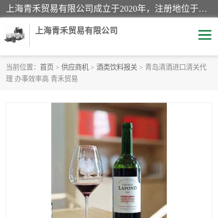
上海青禾贸易有限公司成立于2020年，注册地位于上海市宝山区。经营范围包括：机械设备、五金制品、劳防用品、电子产品、塑胶制品、家具、模具、纺织品、仪器仪表、建筑材料、装饰材料、化工产品、金属制品、机车配件等货物进出口报关、清关服务。
上海青禾贸易有限公司
当前位置：
首页
>
供应商机
>
酒类饮料报关
> 青岛清酒进口清关代
理 办事效率高 青禾贸易
酒类饮料报关
化工危险品报关
进口退运报关
服装进口清关
快递清关
进口杂货清关
家用电器报关
机床进口清关
国际灯具清关