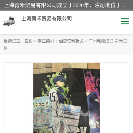
上海青禾贸易有限公司成立于2020年，注册地位于上海市宝山区。经营范围包括：机械设备、五金制品、劳防用品、电子产品、塑胶制品、家具、模具、纺织品、仪器仪表、建筑材料、装饰材料、化工产品、金属制品、机车配件等货物进出口报关、清关服务。
上海青禾贸易有限公司
当前位置：
首页
>
供应商机
>
酒类饮料报关
> 广州电脑进口 青禾贸
易
酒类饮料报关
化工危险品报关
进口退运报关
服装进口清关
快递清关
进口杂货清关
家用电器报关
机床进口清关
国际灯具清关