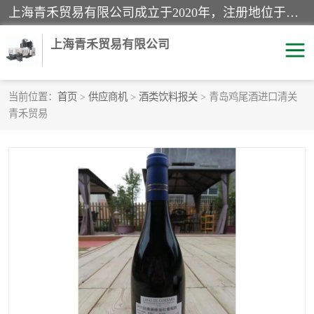
上海青禾贸易有限公司成立于2020年，注册地位于上海市宝山区。经营范围包括：机械设备、五金制品、劳防用品、电子产品、塑胶制品、家具、模具、纺织品、仪器仪表、建筑材料、装饰材料、化工产品、金属制品、机车配件等货物进出口报关、清关服务。
上海青禾贸易有限公司
当前位置：
首页
>
供应商机
>
酒类饮料报关
> 青岛鸡尾酒进口清关
青禾贸易
酒类饮料报关
化工危险品报关
进口退运报关
服装进口清关
快递清关
进口杂货清关
家用电器报关
机床进口清关
国际灯具清关