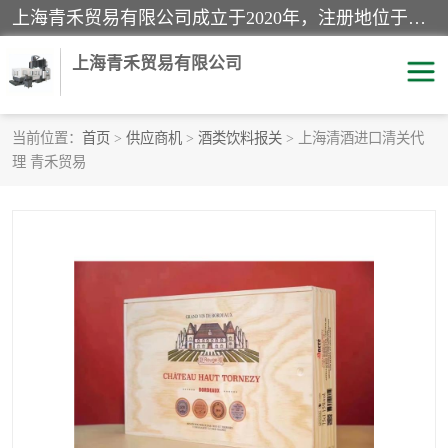
上海青禾贸易有限公司成立于2020年，注册地位于上海市宝山区。经营范围包括：机械设备、五金制品、劳防用品、电子产品、塑胶制品、家具、模具、纺织品、仪器仪表、建筑材料、装饰材料、化工产品、金属制品、机车配件等货物进出口报关、清关服务。
上海青禾贸易有限公司
当前位置：
首页
>
供应商机
>
酒类饮料报关
> 上海清酒进口清关代
理 青禾贸易
酒类饮料报关
化工危险品报关
进口退运报关
服装进口清关
快递清关
进口杂货清关
家用电器报关
机床进口清关
国际灯具清关