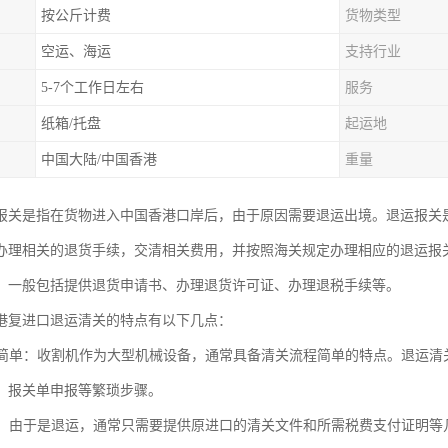
按公斤计费
货物类型
空运、海运
支持行业
5-7个工作日左右
服务
纸箱/托盘
起运地
中国大陆/中国香港
重量
报关是指在货物进入中国香港口岸后，由于原因需要退运出境。退运报关
办理相关的退货手续，交清相关费用，并按照海关规定办理相应的退运报
，一般包括提供退货申请书、办理退货许可证、办理退税手续等。
港复进口退运清关的特点有以下几点：
流程简单：收割机作为大型机械设备，通常具备清关流程简单的特点。退运
、报关单申报等繁琐步骤。
减少：由于是退运，通常只需要提供原进口的清关文件和所需税费支付证明