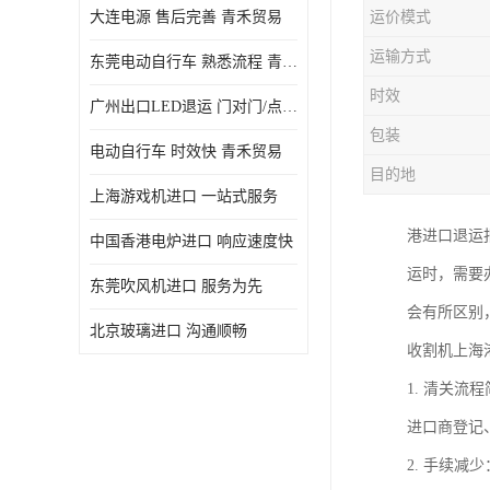
大连电源 售后完善 青禾贸易
运价模式
运输方式
东莞电动自行车 熟悉流程 青禾贸易
时效
广州出口LED退运 门对门/点对点
包装
电动自行车 时效快 青禾贸易
目的地
上海游戏机进口 一站式服务
港进口退运
中国香港电炉进口 响应速度快
运时，需要
东莞吹风机进口 服务为先
会有所区别
北京玻璃进口 沟通顺畅
收割机上海
1. 清关
进口商登记
2. 手续