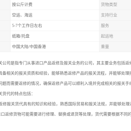
按公斤计费
货物类型
空运、海运
支持行业
5-7个工作日左右
服务
纸箱/托盘
起运地
中国大陆/中国香港
重量
关公司是指专门从事进口产品返修及报关业务的公司，其主要业务包括返
具备相关的报关资质和经验，能够熟悉返修产品的报关流程，并能够处理
问题而需要返修的情况，确保返修产品可以顺利入境并完成相关的报关手
关货代的特点包括：
进口返修报关货代具有的知识和经验，熟悉国际贸易和报关法规，并能够处
性: 进口返修货物可能需要进行修理、替换或退货等处理，货代需要根据不