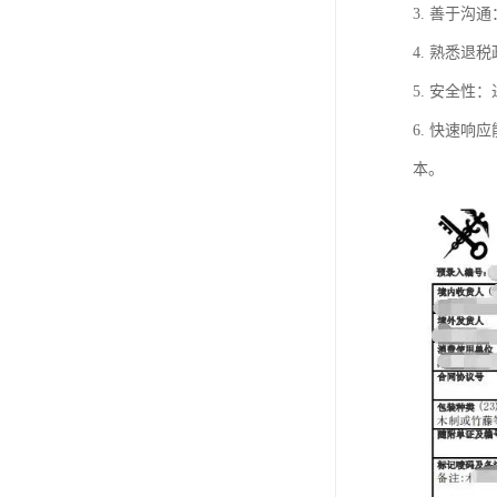
3. 善于
4. 熟悉
5. 安全
6. 快速
本。