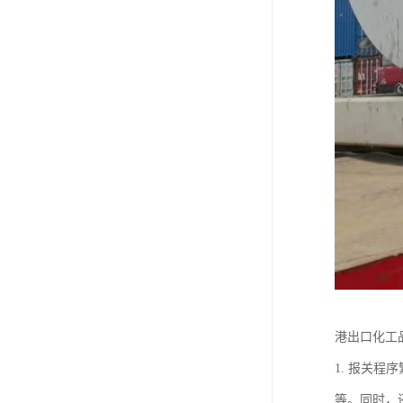
港出口化工
1. 报关
等。同时，