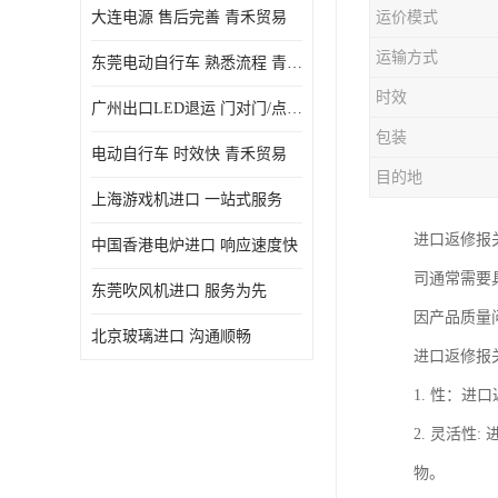
大连电源 售后完善 青禾贸易
运价模式
运输方式
东莞电动自行车 熟悉流程 青禾贸易
时效
广州出口LED退运 门对门/点对点
包装
电动自行车 时效快 青禾贸易
目的地
上海游戏机进口 一站式服务
进口返修报
中国香港电炉进口 响应速度快
司通常需要
东莞吹风机进口 服务为先
因产品质量
北京玻璃进口 沟通顺畅
进口返修报
1. 性：
2. 灵活
物。