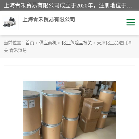
上海青禾贸易有限公司成立于2020年，注册地位于上海市宝山区。经营范围包括：机械设备、五金制品、劳防用品、电子产品、塑胶制品、家具、模具、纺织品、仪器仪表、建筑材料、装饰材料、化工产品、金属制品、机车配件等货物进出口报关、清关服务。
上海青禾贸易有限公司
当前位置：
首页
>
供应商机
>
化工危险品报关
> 天津化工品进口清
关 青禾贸易
酒类饮料报关
化工危险品报关
进口退运报关
服装进口清关
快递清关
进口杂货清关
家用电器报关
机床进口清关
国际灯具清关