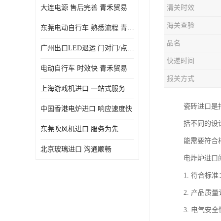
大连电源 售后完善 青禾贸易
清关时效
海关查验
东莞电动自行车 熟悉流程 青禾贸易
品名
广州出口LED退运 门对门/点对点
快递时间
电动自行车 时效快 青禾贸易
报关方式
上海游戏机进口 一站式服务
瓷砖进口是
中国香港电炉进口 响应速度快
括不同的设
东莞吹风机进口 服务为先
能需要符合
北京玻璃进口 沟通顺畅
电炸炉进口
1. 符合
2. 产品质
3. 电气