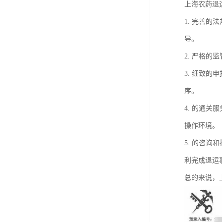
上海农药退
1. 完善
导。
2. 严格
3. 细致
序。
4. 的通
操作环境。
5. 的咨
利完成退运
总的来说，