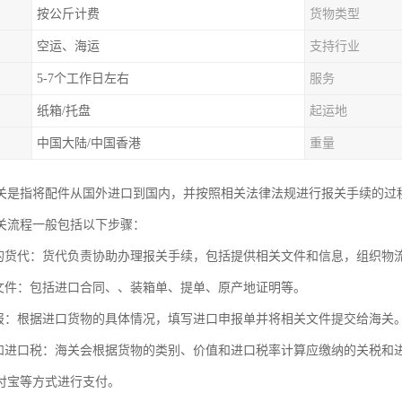
按公斤计费
货物类型
空运、海运
支持行业
5-7个工作日左右
服务
纸箱/托盘
起运地
中国大陆/中国香港
重量
关是指将配件从国外进口到国内，并按照相关法律法规进行报关手续的过
关流程一般包括以下步骤：
适的货代：货代负责协助办理报关手续，包括提供相关文件和信息，组织物
关文件：包括进口合同、、装箱单、提单、原产地证明等。
申报：根据进口货物的具体情况，填写进口申报单并将相关文件提交给海关
税和进口税：海关会根据货物的类别、价值和进口税率计算应缴纳的关税和
付宝等方式进行支付。