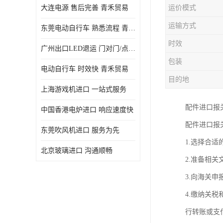
大连电源 售后完善 青禾贸易
运价模式
运输方式
东莞电动自行车 熟悉流程 青禾贸易
时效
广州出口LED退运 门对门/点对点
包装
电动自行车 时效快 青禾贸易
目的地
上海游戏机进口 一站式服务
配件进口报
中国香港电炉进口 响应速度快
配件进口报
东莞吹风机进口 服务为先
1.选择合
北京玻璃进口 沟通顺畅
2.准备相
3.向海关
4.缴纳关
行转账或支