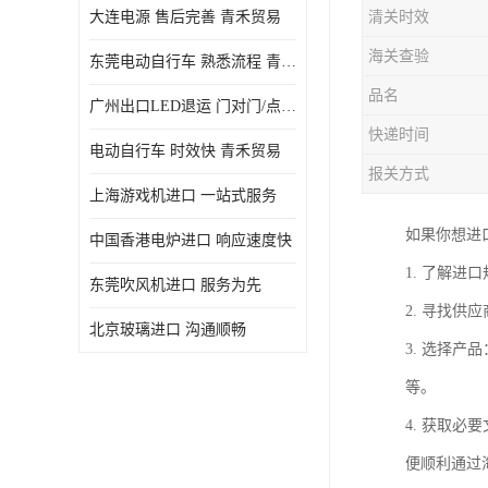
大连电源 售后完善 青禾贸易
清关时效
海关查验
东莞电动自行车 熟悉流程 青禾贸易
品名
广州出口LED退运 门对门/点对点
快递时间
电动自行车 时效快 青禾贸易
报关方式
上海游戏机进口 一站式服务
如果你想进
中国香港电炉进口 响应速度快
1. 了解
东莞吹风机进口 服务为先
2. 寻找
北京玻璃进口 沟通顺畅
3. 选择
等。
4. 获取
便顺利通过