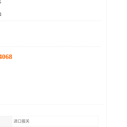
区
口
4068
进口报关